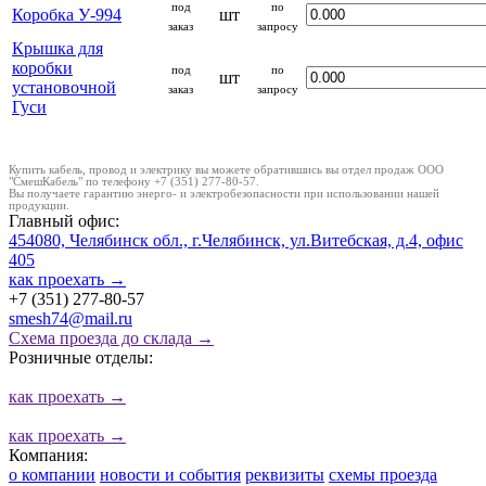
под
по
Коробка У-994
шт
заказ
запросу
Крышка для
коробки
под
по
шт
установочной
заказ
запросу
Гуси
Купить кабель, провод и электрику вы можете обратившись вы отдел продаж ООО
"СмешКабель" по телефону +7 (351) 277-80-57.
Вы получаете гарантию энерго- и электробезопасности при использовании нашей
продукции.
Главный офис:
454080, Челябинск обл., г.Челябинск, ул.Витебская, д.4, офис
405
как проехать
→
+7 (351) 277-80-57
smesh74@mail.ru
Схема проезда до склада →
Розничные отделы:
как проехать
→
как проехать
→
Компания:
о компании
новости и события
реквизиты
схемы проезда