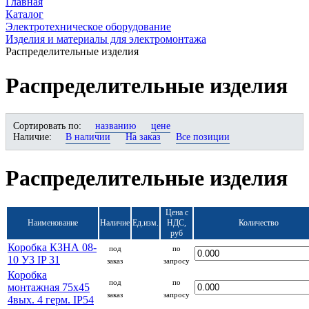
Главная
Каталог
Электротехническое оборудование
Изделия и материалы для электромонтажа
Распределительные изделия
Распределительные изделия
Сортировать по:
названию
цене
Наличие:
В наличии
На заказ
Все позиции
Распределительные изделия
Цена с
Наименование
Наличие
Ед.изм.
НДС,
Количество
руб
Коробка КЗНА 08-
под
по
10 У3 IP 31
заказ
запросу
Коробка
под
по
монтажная 75х45
заказ
запросу
4вых. 4 герм. IP54