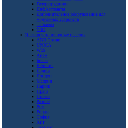
Газоразрядники
ДифАвтоматы
Дополнительное оборудование для
модульных устройств
Таймеры
УЗО
Электроустановочные изделия
ABB Cosmo
UNICA
W59
Анам
Белла
Венеция
Ладога
Лондон
Мадрид
Париж
Прага
Прима
Разное
Рим
Рондо
София
Хит
Эксперт