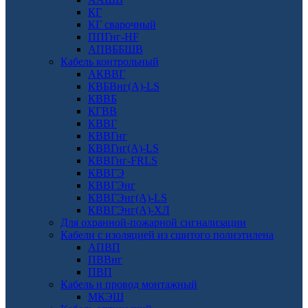
КГ
КГ сварочный
ППГнг-HF
АПВББШВ
Кабель контрольный
АКВВГ
КВБВнг(А)-LS
КВВБ
КГВВ
КВВГ
КВВГнг
КВВГнг(А)-LS
КВВГнг-FRLS
КВВГЭ
КВВГЭнг
КВВГЭнг(А)-LS
КВВГЭнг(А)-ХЛ
Для охранной-пожарной сигнализации
Кабели с изоляцией из сшитого полиэтилена
АПВП
ПВВнг
ПВП
Кабель и провод монтажный
МКЭШ