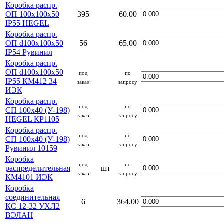
Коробка распр.
ОП 100х100х50
395
60.00
IP55 HEGEL
Коробка распр.
ОП d100х100х50
56
65.00
IP54 Рувинил
Коробка распр.
ОП d100х100х50
под
по
IP55 КМ412 34
заказ
запросу
ИЭК
Коробка распр.
под
по
СП 100х40 (У-198)
заказ
запросу
HEGEL КР1105
Коробка распр.
под
по
СП 100х40 (У-198)
заказ
запросу
Рувинил 10159
Коробка
под
по
распределительная
шт
заказ
запросу
КМ4101 ИЭК
Коробка
соединительная
6
364.00
КС 12-32 УХЛ2
ВЭЛАН