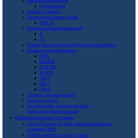
Кабель оптический
Оптический
Кабель судовой
Провод нагревательный
ПНСВ
Провод неизолированный
А
АС
Провода и шнуры различного назначения
Провода установочные
ПВС
ШВВП
ПУГНП
ПУНП
ПВ-1
ПВ-3
ПВ-6
Провод алюминиевый
Провод голый
Телефонный, компьютерный
провод,радиочастотный
Кабеленесущие системы
Аксессуары к трубам гофрированным и
гладким ПВХ
Кабель-каналы и аксессуары