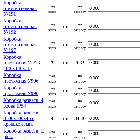
Коробка
под
по
ответвительная
заказ
запросу
У-191
Коробка
под
по
ответвительная
шт
заказ
запросу
У-192
Коробка
под
по
ответвительная
шт
заказ
запросу
У-197
Коробка
протяжная У-273
3
шт
9.33
(146х146х31)
Коробка
под
по
протяжная У996
заказ
запросу
Коробка
под
по
шт
протяжная У996
заказ
запросу
Коробка разветв. 4
под
по
входа IP54
заказ
запросу
Коробка разветв.
d106х106х45 с
4
шт
34.40
крышкой лап.
Коробка разветв. E
под
по
шт
plust
заказ
запросу