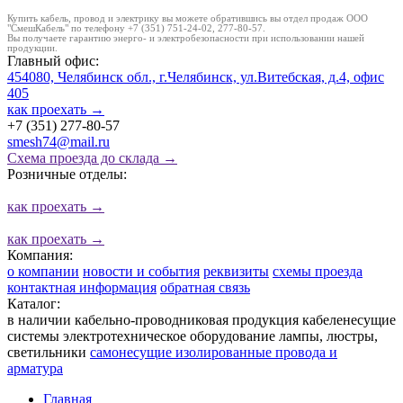
Купить кабель, провод и электрику вы можете обратившись вы отдел продаж ООО
"СмешКабель" по телефону +7 (351) 751-24-02, 277-80-57.
Вы получаете гарантию энерго- и электробезопасности при использовании нашей
продукции.
Главный офис:
454080, Челябинск обл., г.Челябинск, ул.Витебская, д.4, офис
405
как проехать
→
+7 (351) 277-80-57
smesh74@mail.ru
Схема проезда до склада →
Розничные отделы:
как проехать
→
как проехать
→
Компания:
о компании
новости и события
реквизиты
схемы проезда
контактная информация
обратная связь
Каталог:
в наличии
кабельно-проводниковая продукция
кабеленесущие
системы
электротехническое оборудование
лампы, люстры,
светильники
cамонесущие изолированные провода и
арматура
Главная