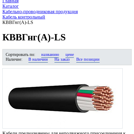
Главная
Каталог
Кабельно-проводниковая продукция
Кабель контрольный
КВВГнг(А)-LS
КВВГнг(А)-LS
Сортировать по:
названию
цене
Наличие:
В наличии
На заказ
Все позиции
Кабели предназначены для неподвижного присоединения к