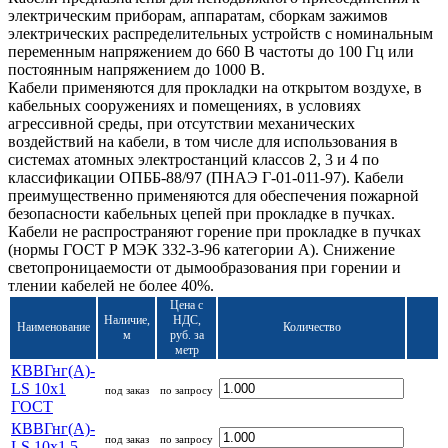
электрическим приборам, аппаратам, сборкам зажимов
электрических распределительных устройств с номинальным
переменным напряжением до 660 В частоты до 100 Гц или
постоянным напряжением до 1000 В.
Кабели применяются для прокладки на открытом воздухе, в
кабельных сооружениях и помещениях, в условиях
агрессивной среды, при отсутствии механических
воздействий на кабели, в том числе для использования в
системах атомных электростанций классов 2, 3 и 4 по
классификации ОПББ-88/97 (ПНАЭ Г-01-011-97). Кабели
преимущественно применяются для обеспечения пожарной
безопасности кабельных цепей при прокладке в пучках.
Кабели не распространяют горение при прокладке в пучках
(нормы ГОСТ Р МЭК 332-3-96 категории А). Снижение
светопроницаемости от дымообразования при горении и
тлении кабелей не более 40%.
Цена с
Наличие,
НДС,
Наименование
Количество
м
руб. за
метр
КВВГнг(А)-
LS 10х1
под заказ
по запросу
ГОСТ
КВВГнг(А)-
под заказ
по запросу
LS 10х1,5