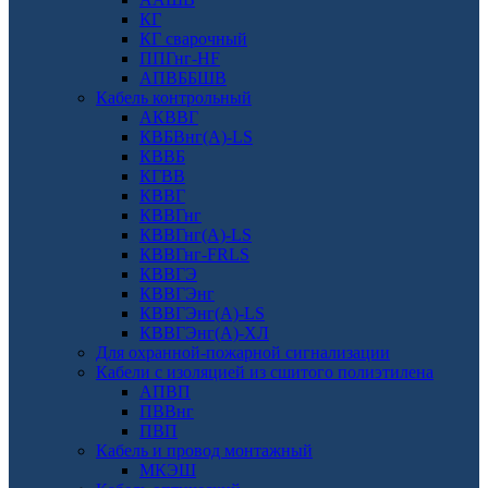
КГ
КГ сварочный
ППГнг-HF
АПВББШВ
Кабель контрольный
АКВВГ
КВБВнг(А)-LS
КВВБ
КГВВ
КВВГ
КВВГнг
КВВГнг(А)-LS
КВВГнг-FRLS
КВВГЭ
КВВГЭнг
КВВГЭнг(А)-LS
КВВГЭнг(А)-ХЛ
Для охранной-пожарной сигнализации
Кабели с изоляцией из сшитого полиэтилена
АПВП
ПВВнг
ПВП
Кабель и провод монтажный
МКЭШ