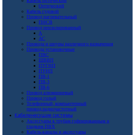
Кабель оптический
Оптический
Кабель судовой
Провод нагревательный
ПНСВ
Провод неизолированный
А
АС
Провода и шнуры различного назначения
Провода установочные
ПВС
ШВВП
ПУГНП
ПУНП
ПВ-1
ПВ-3
ПВ-6
Провод алюминиевый
Провод голый
Телефонный, компьютерный
провод,радиочастотный
Кабеленесущие системы
Аксессуары к трубам гофрированным и
гладким ПВХ
Кабель-каналы и аксессуары