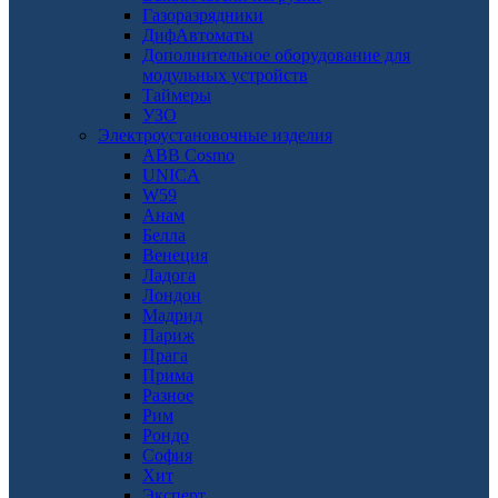
Газоразрядники
ДифАвтоматы
Дополнительное оборудование для
модульных устройств
Таймеры
УЗО
Электроустановочные изделия
ABB Cosmo
UNICA
W59
Анам
Белла
Венеция
Ладога
Лондон
Мадрид
Париж
Прага
Прима
Разное
Рим
Рондо
София
Хит
Эксперт