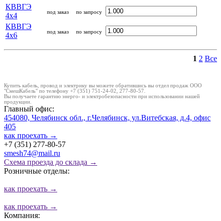
КВВГЭ
под заказ
по запросу
4x4
КВВГЭ
под заказ
по запросу
4x6
1
2
Все
Купить кабель, провод и электрику вы можете обратившись вы отдел продаж ООО
"СмешКабель" по телефону +7 (351) 751-24-02, 277-80-57.
Вы получаете гарантию энерго- и электробезопасности при использовании нашей
продукции.
Главный офис:
454080, Челябинск обл., г.Челябинск, ул.Витебская, д.4, офис
405
как проехать
→
+7 (351) 277-80-57
smesh74@mail.ru
Схема проезда до склада →
Розничные отделы:
как проехать
→
как проехать
→
Компания: