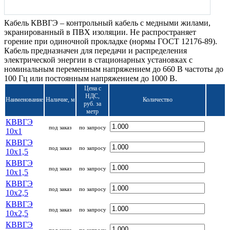
Кабель КВВГЭ – контрольный кабель с медными жилами,
экранированный в ПВХ изоляции. Не распространяет
горение при одиночной прокладке (нормы ГОСТ 12176-89).
Кабель предназначен для передачи и распределения
электрической энергии в стационарных установках с
номинальным переменным напряжением до 660 В частоты до
100 Гц или постоянным напряжением до 1000 В.
Цена с
НДС,
Наименование
Наличие, м
Количество
руб. за
метр
КВВГЭ
под заказ
по запросу
10x1
КВВГЭ
под заказ
по запросу
10x1,5
КВВГЭ
под заказ
по запросу
10x1,5
КВВГЭ
под заказ
по запросу
10x2,5
КВВГЭ
под заказ
по запросу
10x2,5
КВВГЭ