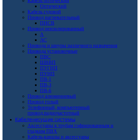
Кабель оптический
Оптический
Кабель судовой
Провод нагревательный
ПНСВ
Провод неизолированный
А
АС
Провода и шнуры различного назначения
Провода установочные
ПВС
ШВВП
ПУГНП
ПУНП
ПВ-1
ПВ-3
ПВ-6
Провод алюминиевый
Провод голый
Телефонный, компьютерный
провод,радиочастотный
Кабеленесущие системы
Аксессуары к трубам гофрированным и
гладким ПВХ
Кабель-каналы и аксессуары