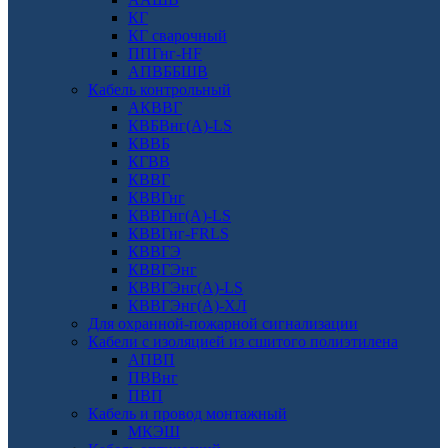
КГ
КГ сварочный
ППГнг-HF
АПВББШВ
Кабель контрольный
АКВВГ
КВБВнг(А)-LS
КВВБ
КГВВ
КВВГ
КВВГнг
КВВГнг(А)-LS
КВВГнг-FRLS
КВВГЭ
КВВГЭнг
КВВГЭнг(А)-LS
КВВГЭнг(А)-ХЛ
Для охранной-пожарной сигнализации
Кабели с изоляцией из сшитого полиэтилена
АПВП
ПВВнг
ПВП
Кабель и провод монтажный
МКЭШ