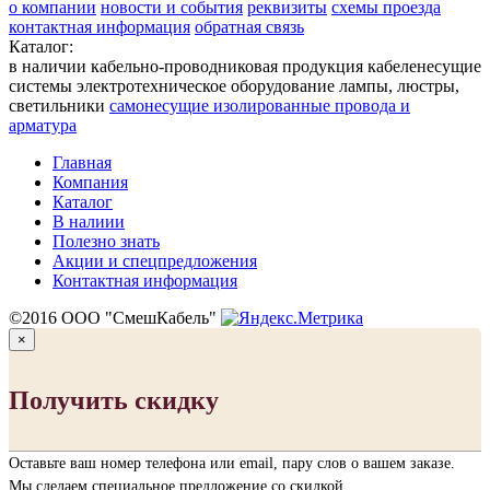
о компании
новости и события
реквизиты
схемы проезда
контактная информация
обратная связь
Каталог:
в наличии
кабельно-проводниковая продукция
кабеленесущие
системы
электротехническое оборудование
лампы, люстры,
светильники
cамонесущие изолированные провода и
арматура
Главная
Компания
Каталог
В налиии
Полезно знать
Акции и спецпредложения
Контактная информация
©2016 ООО "СмешКабель"
×
Получить скидку
Оставьте ваш номер телефона или email, пару слов о вашем заказе.
Мы сделаем специальное предложение со скидкой.