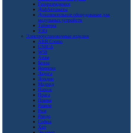
Газоразрядники
ДифАвтоматы
Дополнительное оборудование для
модульных устройств
Таймеры
УЗО
Электроустановочные изделия
ABB Cosmo
UNICA
W59
Анам
Белла
Венеция
Ладога
Лондон
Мадрид
Париж
Прага
Прима
Разное
Рим
Рондо
София
Хит
Эксперт