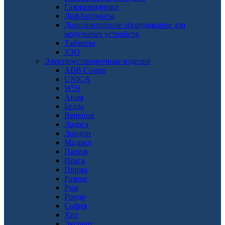
Газоразрядники
ДифАвтоматы
Дополнительное оборудование для
модульных устройств
Таймеры
УЗО
Электроустановочные изделия
ABB Cosmo
UNICA
W59
Анам
Белла
Венеция
Ладога
Лондон
Мадрид
Париж
Прага
Прима
Разное
Рим
Рондо
София
Хит
Эксперт