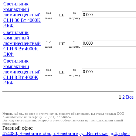
Светильник
компактный
под
по
люминесцентный
шт
заказ
запросу
CLH 30 Вт 4000K
ЭКФ
Светильник
компактный
под
по
люминесцентный
шт
заказ
запросу
CLH 6 Вт 4000K
ЭКФ
Светильник
компактный
под
по
люминесцентный
шт
заказ
запросу
CLH 8 Вт 4000K
ЭКФ
1
2
Все
Купить кабель, провод и электрику вы можете обратившись вы отдел продаж ООО
"СмешКабель" по телефону +7 (351) 277-80-57.
Вы получаете гарантию энерго- и электробезопасности при использовании нашей
продукции.
Главный офис:
454080, Челябинск обл., г.Челябинск, ул.Витебская, д.4, офис