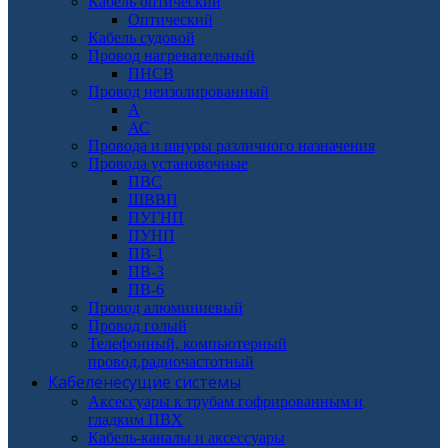
Кабель оптический
Оптический
Кабель судовой
Провод нагревательный
ПНСВ
Провод неизолированный
А
АС
Провода и шнуры различного назначения
Провода установочные
ПВС
ШВВП
ПУГНП
ПУНП
ПВ-1
ПВ-3
ПВ-6
Провод алюминиевый
Провод голый
Телефонный, компьютерный
провод,радиочастотный
Кабеленесущие системы
Аксессуары к трубам гофрированным и
гладким ПВХ
Кабель-каналы и аксессуары