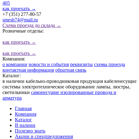
405
как проехать
→
+7 (351) 277-80-57
smesh74@mail.ru
Схема проезда до склада →
Розничные отделы:
как проехать
→
как проехать
→
Компания:
о компании
новости и события
реквизиты
схемы проезда
контактная информация
обратная связь
Каталог:
в наличии
кабельно-проводниковая продукция
кабеленесущие
системы
электротехническое оборудование
лампы, люстры,
светильники
cамонесущие изолированные провода и
арматура
Главная
Компания
Каталог
В налиии
Полезно знать
Акции и спецпредложения