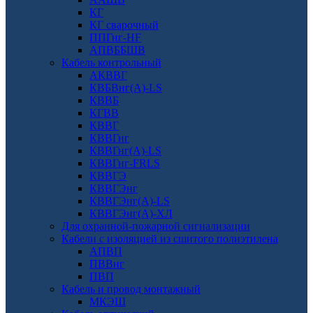
КГ
КГ сварочный
ППГнг-HF
АПВББШВ
Кабель контрольный
АКВВГ
КВБВнг(А)-LS
КВВБ
КГВВ
КВВГ
КВВГнг
КВВГнг(А)-LS
КВВГнг-FRLS
КВВГЭ
КВВГЭнг
КВВГЭнг(А)-LS
КВВГЭнг(А)-ХЛ
Для охранной-пожарной сигнализации
Кабели с изоляцией из сшитого полиэтилена
АПВП
ПВВнг
ПВП
Кабель и провод монтажный
МКЭШ