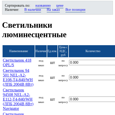
Сортировать по:
названию
цене
Наличие:
В наличии
На заказ
Все позиции
Светильники
люминесцентные
Цена с
Наименование
Наличие
Ед.изм.
НДС,
Количество
руб
Светильник 418
под
по
шт
OPL/S
заказ
запросу
Светильник 94
501 NEL-A2-
под
по
шт
E108-T4-840/WH
заказ
запросу
(ЛПБ 2004B 8Вт)
Светильник
94508 NEL-A2-
под
по
E112-T4-840/WH
шт
заказ
запросу
(ЛПБ 2004В 8Вт)
Navigator
Светильник