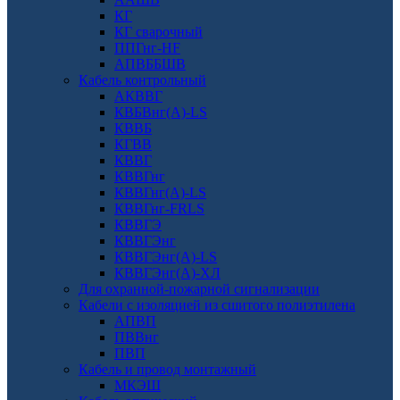
КГ
КГ сварочный
ППГнг-HF
АПВББШВ
Кабель контрольный
АКВВГ
КВБВнг(А)-LS
КВВБ
КГВВ
КВВГ
КВВГнг
КВВГнг(А)-LS
КВВГнг-FRLS
КВВГЭ
КВВГЭнг
КВВГЭнг(А)-LS
КВВГЭнг(А)-ХЛ
Для охранной-пожарной сигнализации
Кабели с изоляцией из сшитого полиэтилена
АПВП
ПВВнг
ПВП
Кабель и провод монтажный
МКЭШ