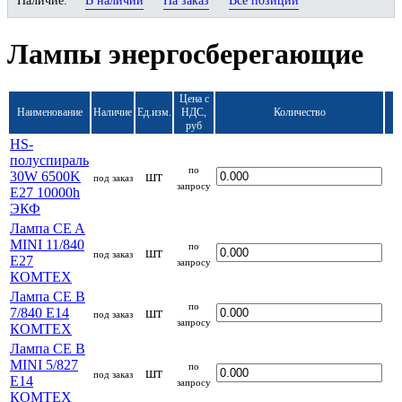
Наличие:
В наличии
На заказ
Все позиции
Лампы энергосберегающие
Цена с
Наименование
Наличие
Ед.изм.
НДС,
Количество
руб
HS-
полуспираль
по
30W 6500K
шт
под заказ
запросу
E27 10000h
ЭКФ
Лампа CE A
MINI 11/840
по
шт
под заказ
E27
запросу
КОМТЕХ
Лампа CE B
по
7/840 E14
шт
под заказ
запросу
КОМТЕХ
Лампа CE B
MINI 5/827
по
шт
под заказ
E14
запросу
КОМТЕХ