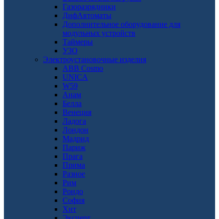
Газоразрядники
ДифАвтоматы
Дополнительное оборудование для
модульных устройств
Таймеры
УЗО
Электроустановочные изделия
ABB Cosmo
UNICA
W59
Анам
Белла
Венеция
Ладога
Лондон
Мадрид
Париж
Прага
Прима
Разное
Рим
Рондо
София
Хит
Эксперт