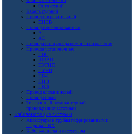
Кабель оптический
Оптический
Кабель судовой
Провод нагревательный
ПНСВ
Провод неизолированный
А
АС
Провода и шнуры различного назначения
Провода установочные
ПВС
ШВВП
ПУГНП
ПУНП
ПВ-1
ПВ-3
ПВ-6
Провод алюминиевый
Провод голый
Телефонный, компьютерный
провод,радиочастотный
Кабеленесущие системы
Аксессуары к трубам гофрированным и
гладким ПВХ
Кабель-каналы и аксессуары