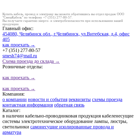
Купить кабель, провод и электрику вы можете обратившись вы отдел продаж ООО
"СмешКабель" по телефону +7 (351) 277-80-57.
Вы получаете гарантию энерго- и электробезопасности при использовании нашей
продукции.
Главный офис:
454080, Челябинск обл., г.Челябинск, ул.Витебская, д.4, офис
405
как проехать
→
+7 (351) 277-80-57
smesh74@mail.ru
Схема проезда до склада →
Розничные отделы:
как проехать
→
как проехать
→
Компания:
о компании
новости и события
реквизиты
схемы проезда
контактная информация
обратная связь
Каталог:
в наличии
кабельно-проводниковая продукция
кабеленесущие
системы
электротехническое оборудование
лампы, люстры,
светильники
cамонесущие изолированные провода и
арматура