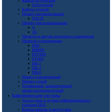
Кабель оптический
Оптический
Кабель судовой
Провод нагревательный
ПНСВ
Провод неизолированный
А
АС
Провода и шнуры различного назначения
Провода установочные
ПВС
ШВВП
ПУГНП
ПУНП
ПВ-1
ПВ-3
ПВ-6
Провод алюминиевый
Провод голый
Телефонный, компьютерный
провод,радиочастотный
Кабеленесущие системы
Аксессуары к трубам гофрированным и
гладким ПВХ
Кабель-каналы и аксессуары