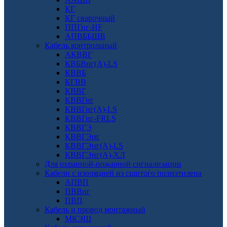
КГ
КГ сварочный
ППГнг-HF
АПВББШВ
Кабель контрольный
АКВВГ
КВБВнг(А)-LS
КВВБ
КГВВ
КВВГ
КВВГнг
КВВГнг(А)-LS
КВВГнг-FRLS
КВВГЭ
КВВГЭнг
КВВГЭнг(А)-LS
КВВГЭнг(А)-ХЛ
Для охранной-пожарной сигнализации
Кабели с изоляцией из сшитого полиэтилена
АПВП
ПВВнг
ПВП
Кабель и провод монтажный
МКЭШ