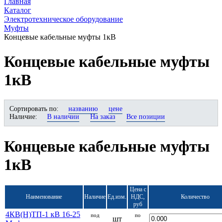
Главная
Каталог
Электротехническое оборудование
Муфты
Концевые кабельные муфты 1кВ
Концевые кабельные муфты
1кВ
Сортировать по:
названию
цене
Наличие:
В наличии
На заказ
Все позиции
Концевые кабельные муфты
1кВ
Цена с
Наименование
Наличие
Ед.изм.
НДС,
Количество
руб
4КВ(Н)ТП-1 кВ 16-25
под
по
шт