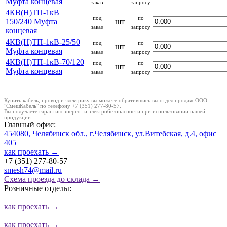
Муфта концевая
заказ
запросу
4КВ(Н)ТП-1кВ
под
по
150/240 Муфта
шт
заказ
запросу
концевая
4КВ(Н)ТП-1кВ-25/50
под
по
шт
Муфта концевая
заказ
запросу
4КВ(Н)ТП-1кВ-70/120
под
по
шт
Муфта концевая
заказ
запросу
Купить кабель, провод и электрику вы можете обратившись вы отдел продаж ООО
"СмешКабель" по телефону +7 (351) 277-80-57.
Вы получаете гарантию энерго- и электробезопасности при использовании нашей
продукции.
Главный офис:
454080, Челябинск обл., г.Челябинск, ул.Витебская, д.4, офис
405
как проехать
→
+7 (351) 277-80-57
smesh74@mail.ru
Схема проезда до склада →
Розничные отделы:
как проехать
→
как проехать
→