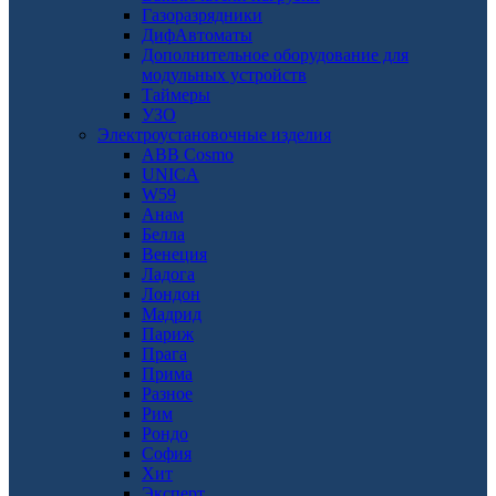
Газоразрядники
ДифАвтоматы
Дополнительное оборудование для
модульных устройств
Таймеры
УЗО
Электроустановочные изделия
ABB Cosmo
UNICA
W59
Анам
Белла
Венеция
Ладога
Лондон
Мадрид
Париж
Прага
Прима
Разное
Рим
Рондо
София
Хит
Эксперт