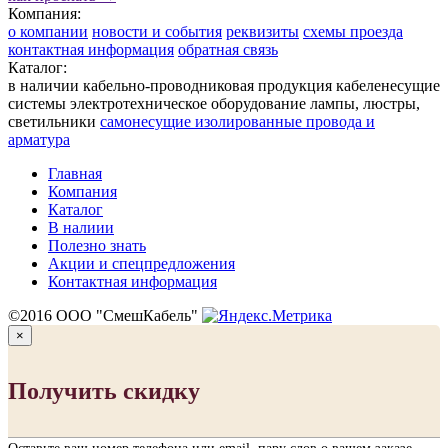
Компания:
о компании
новости и события
реквизиты
схемы проезда
контактная информация
обратная связь
Каталог:
в наличии
кабельно-проводниковая продукция
кабеленесущие
системы
электротехническое оборудование
лампы, люстры,
светильники
cамонесущие изолированные провода и
арматура
Главная
Компания
Каталог
В налиии
Полезно знать
Акции и спецпредложения
Контактная информация
©2016 ООО "СмешКабель"
×
Получить скидку