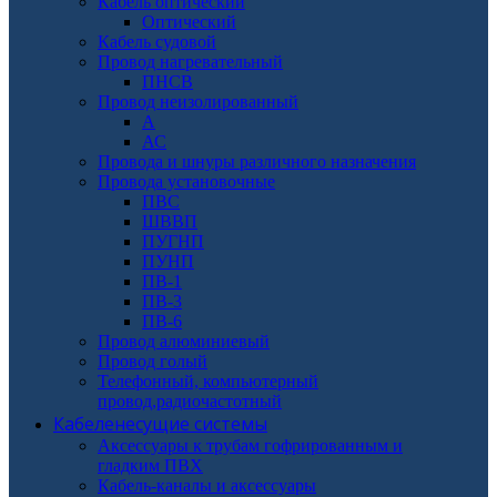
Кабель оптический
Оптический
Кабель судовой
Провод нагревательный
ПНСВ
Провод неизолированный
А
АС
Провода и шнуры различного назначения
Провода установочные
ПВС
ШВВП
ПУГНП
ПУНП
ПВ-1
ПВ-3
ПВ-6
Провод алюминиевый
Провод голый
Телефонный, компьютерный
провод,радиочастотный
Кабеленесущие системы
Аксессуары к трубам гофрированным и
гладким ПВХ
Кабель-каналы и аксессуары