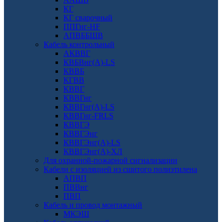
КГ
КГ сварочный
ППГнг-HF
АПВББШВ
Кабель контрольный
АКВВГ
КВБВнг(А)-LS
КВВБ
КГВВ
КВВГ
КВВГнг
КВВГнг(А)-LS
КВВГнг-FRLS
КВВГЭ
КВВГЭнг
КВВГЭнг(А)-LS
КВВГЭнг(А)-ХЛ
Для охранной-пожарной сигнализации
Кабели с изоляцией из сшитого полиэтилена
АПВП
ПВВнг
ПВП
Кабель и провод монтажный
МКЭШ