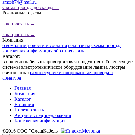
smesh74@mail.ru
Схема проезда до склада →
Розничные отделы:
как проехать
→
как проехать
→
Компания:
о компании
новости и события
реквизиты
схемы проезда
контактная информация
обратная связь
Каталог:
в наличии
кабельно-проводниковая продукция
кабеленесущие
системы
электротехническое оборудование
лампы, люстры,
светильники
cамонесущие изолированные провода и
арматура
Главная
Компания
Каталог
В налиии
Полезно знать
Акции и спецпредложения
Контактная информация
©2016 ООО "СмешКабель"