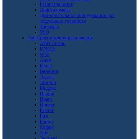
Газоразрядники
ДифАвтоматы
Дополнительное оборудование для
модульных устройств
Таймеры
УЗО
Электроустановочные изделия
ABB Cosmo
UNICA
W59
Анам
Белла
Венеция
Ладога
Лондон
Мадрид
Париж
Прага
Прима
Разное
Рим
Рондо
София
Хит
Эксперт